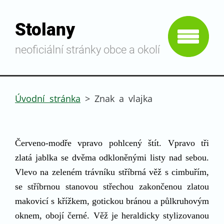
Stolany
neoficiální stránky obce a okolí
Úvodní stránka
>
Znak a vlajka
Červeno-modře vpravo pohlcený štít. Vpravo tři
zlatá jablka se dvěma odkloněnými listy nad sebou.
Vlevo na zeleném trávníku stříbrná věž s cimbuřím,
se stříbrnou stanovou střechou zakončenou zlatou
makovicí s křížkem, gotickou bránou a půlkruhovým
oknem, obojí černé. Věž je heraldicky stylizovanou