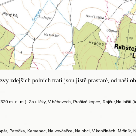
zvy zdejších polních tratí jsou jistě prastaré, od naší ob
20 m. n. m.), Za uličky, V běhovech, Prašivé kopce, Rajčur,Na lništi (
opár, Patočka, Kamenec, Na vovčačce, Na obci, V končinách, Mršník, N