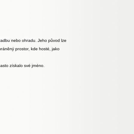
radbu
nebo
ohradu
. Jeho původ lze
ráněný prostor, kde hosté, jako
často získalo své jméno.