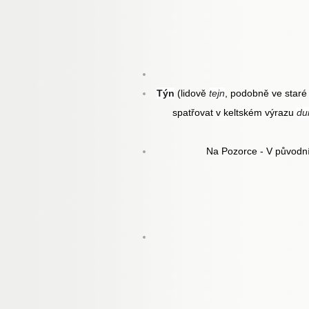
Týn
(lidově
tejn
, podobně ve star
spatřovat v keltském výrazu
du
Na Pozorce -
V původn