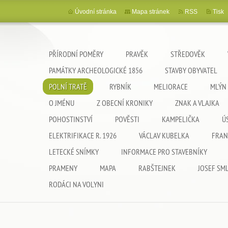
Úvodní stránka
Mapa stránek
RSS
Tisk
PŘÍRODNÍ POMĚRY
PRAVĚK
STŘEDOVĚK
PAMÁTKY ARCHEOLOGICKÉ 1856
STAVBY OBYVATEL
POLNÍ TRATĚ
RYBNÍK
MELIORACE
MLÝN
O JMÉNU
Z OBECNÍ KRONIKY
ZNAK A VLAJKA
POHOSTINSTVÍ
POVĚSTI
KAMPELIČKA
Ú
ELEKTRIFIKACE R. 1926
VÁCLAV KUBELKA
FRAN
LETECKÉ SNÍMKY
INFORMACE PRO STAVEBNÍKY
PRAMENY
MAPA
RABŠTEJNEK
JOSEF SM
RODÁCI NA VOLYNI