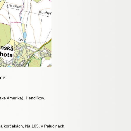
ce:
také Amerika), Hendlíkov.
a korčákách, Na 105, v Palučinách.