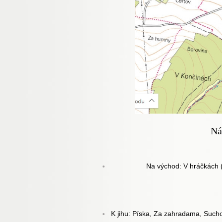
Ná
Na východ: V hráčkách (3
K jihu: Píska, Za zahradama, Such