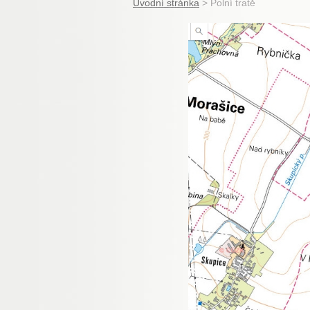
Úvodní stránka
>
Polní tratě