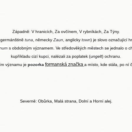
Západně: V hranicích, Za ovčínem, V rybníkách, Za Týny.
é germánštině
tuna
, německy
Zaun
, anglicky
town
) je slovo označující
h
num
s obdobným významem. Ve středověkých
městech
se jednalo o ch
kupříkladu cizí
kupci
, nalézali za poplatek (
ungelt
) ochranu.
formanská značka
ím významu je
pozorka
a místo, kde stála, po ní 
Severně: Obůrka, Malá strana, Dolní a Horní alej.